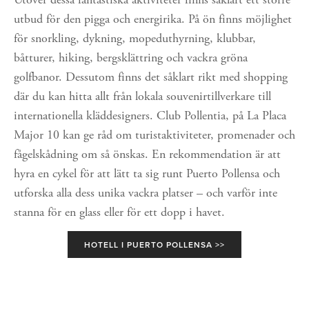
utbud för den pigga och energirika. På ön finns möjlighet 
för snorkling, dykning, mopeduthyrning, klubbar, 
båtturer, hiking, bergsklättring och vackra gröna 
golfbanor. Dessutom finns det såklart rikt med shopping 
där du kan hitta allt från lokala souvenirtillverkare till 
internationella kläddesigners. Club Pollentia, på La Placa 
Major 10 kan ge råd om turistaktiviteter, promenader och 
fågelskådning om så önskas. En rekommendation är att 
hyra en cykel för att lätt ta sig runt Puerto Pollensa och 
utforska alla dess unika vackra platser – och varför inte 
stanna för en glass eller för ett dopp i havet.
HOTELL I PUERTO POLLENSA >>
View
View
View
View