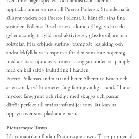
Det finns några speciella och fantastiska saker att 
upptäcka under en resa till Puerto Pollensa. Stränderna är 
sällsynt vackra och Puerto Pollensa är känt för sina fina 
stränder. Pollensa Beach är en kilometerlång, vidsträckt 
gyllene sandgata fylld med aktiviteter, glassförsäljare och 
solstolar. Här erbjuds surfing, trampbåt, kajaking och 
andra lekfyllda vattensporter för den som inte nöjer sig 
med att bara njuta av värmen i skuggan under ett paraply 
med en kall saftig fruktdrink i handen.
Puerto Pollensas andra strand heter Albercutx Beach och 
är en smal, två kilometer lång familjevänlig strand. Här är 
mycket långgrunt och rikligt med skugga och passar 
därför perfekt till småbarnsfamiljer som lätt kan ha 
uppsyn över sina plaskande barn.
Picturesque Town
Låt romantiken flöda i Picturesque town. Ta en promenad 