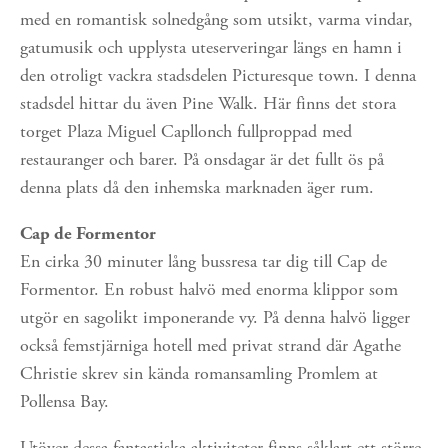
med en romantisk solnedgång som utsikt, varma vindar, 
gatumusik och upplysta uteserveringar längs en hamn i 
den otroligt vackra stadsdelen Picturesque town. I denna 
stadsdel hittar du även Pine Walk. Här finns det stora 
torget Plaza Miguel Capllonch fullproppad med 
restauranger och barer. På onsdagar är det fullt ös på 
denna plats då den inhemska marknaden äger rum.   
Cap de Formentor
En cirka 30 minuter lång bussresa tar dig till Cap de 
Formentor. En robust halvö med enorma klippor som 
utgör en sagolikt imponerande vy. På denna halvö ligger 
också femstjärniga hotell med privat strand där Agathe 
Christie skrev sin kända romansamling Promlem at 
Pollensa Bay.
Utöver dessa fantastiska aktiviteter finns såklart ett större 